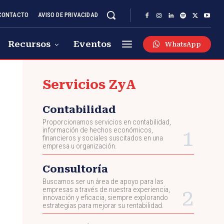
CONTACTO
AVISO DE PRIVACIDAD
Recursos
Eventos
WhatsApp
Servicios ZyA
Contabilidad
Proporcionamos servicios en contabilidad,
información de hechos económicos,
financieros y sociales suscitados en una
empresa u organización.
Consultoría
Buscamos ser un área de apoyo para las
empresas a través de nuestra experiencia,
innovación y eficacia, siempre explorando
estrategias para mejorar su rentabilidad.