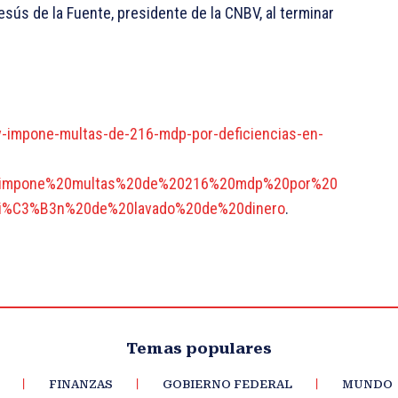
Jesús de la Fuente, presidente de la CNBV, al terminar
-impone-multas-de-216-mdp-por-deficiencias-en-
%20impone%20multas%20de%20216%20mdp%20por%20
nci%C3%B3n%20de%20lavado%20de%20dinero
.
Temas populares
FINANZAS
GOBIERNO FEDERAL
MUNDO