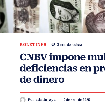
BOLETINES
3
min.
de lectura
CNBV impone mult
deficiencias en p
de dinero
9 de abril de 2025
Por
admin_zya