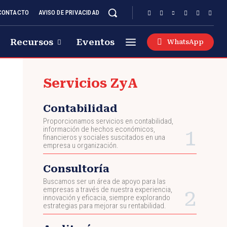
CONTACTO
AVISO DE PRIVACIDAD
Recursos
Eventos
WhatsApp
Servicios ZyA
Contabilidad
Proporcionamos servicios en contabilidad,
información de hechos económicos,
financieros y sociales suscitados en una
empresa u organización.
Consultoría
Buscamos ser un área de apoyo para las
empresas a través de nuestra experiencia,
innovación y eficacia, siempre explorando
estrategias para mejorar su rentabilidad.