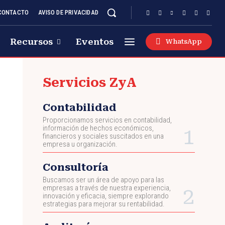
CONTACTO
AVISO DE PRIVACIDAD
Recursos
Eventos
WhatsApp
Servicios ZyA
Contabilidad
Proporcionamos servicios en contabilidad,
información de hechos económicos,
financieros y sociales suscitados en una
empresa u organización.
Consultoría
Buscamos ser un área de apoyo para las
empresas a través de nuestra experiencia,
innovación y eficacia, siempre explorando
estrategias para mejorar su rentabilidad.