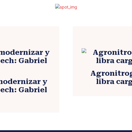
Agronitro
 modernizar y
libra car
tech: Gabriel