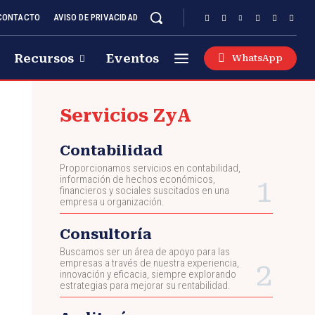
CONTACTO
AVISO DE PRIVACIDAD
Recursos
Eventos
WhatsApp
Servicios ZyA
Contabilidad
Proporcionamos servicios en contabilidad,
información de hechos económicos,
financieros y sociales suscitados en una
empresa u organización.
Consultoría
Buscamos ser un área de apoyo para las
empresas a través de nuestra experiencia,
innovación y eficacia, siempre explorando
estrategias para mejorar su rentabilidad.