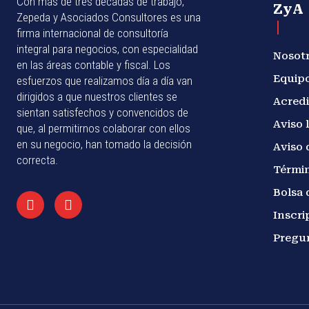
Con más de tres décadas de trabajo,
ZyA
Zepeda y Asociados Consultores es una
firma internacional de consultoría
integral para negocios, con especialidad
Nosot
en las áreas contable y fiscal. Los
Equip
esfuerzos que realizamos día a día van
dirigidos a que nuestros clientes se
Acredi
sientan satisfechos y convencidos de
Aviso 
que, al permitirnos colaborar con ellos
en su negocio, han tomado la decisión
Aviso 
correcta.
Términ
Bolsa 
Inscri
Pregu