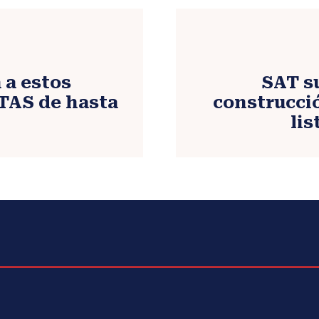
 a estos
SAT s
TAS de hasta
construcció
lis