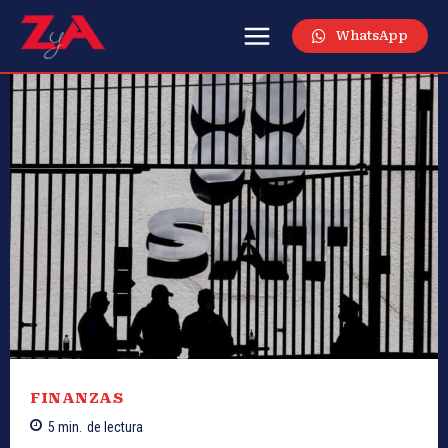
WhatsApp
FINANZAS
5
min.
de lectura