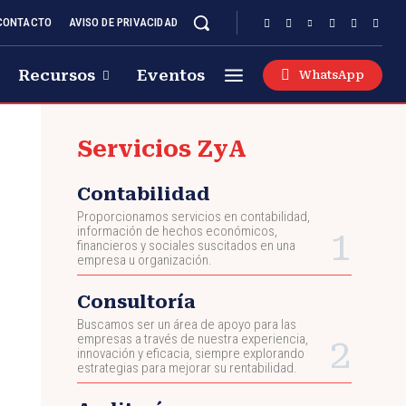
CONTACTO
AVISO DE PRIVACIDAD
Recursos
Eventos
WhatsApp
Servicios ZyA
Contabilidad
Proporcionamos servicios en contabilidad,
información de hechos económicos,
financieros y sociales suscitados en una
empresa u organización.
Consultoría
Buscamos ser un área de apoyo para las
empresas a través de nuestra experiencia,
innovación y eficacia, siempre explorando
estrategias para mejorar su rentabilidad.