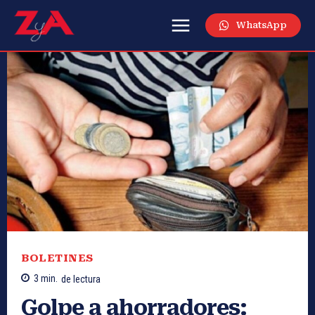
WhatsApp
BOLETINES
3
min.
de lectura
Golpe a ahorradores: