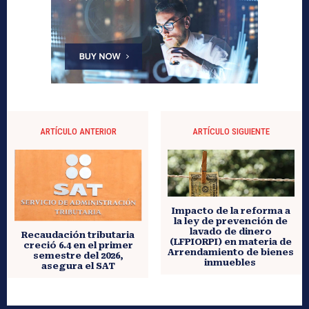
ARTÍCULO ANTERIOR
ARTÍCULO SIGUIENTE
Impacto de la reforma a
la ley de prevención de
lavado de dinero
Recaudación tributaria
(LFPIORPI) en materia de
creció 6.4 en el primer
Arrendamiento de bienes
semestre del 2026,
inmuebles
asegura el SAT