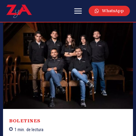
WhatsApp
BOLETINES
1
min.
de lectura