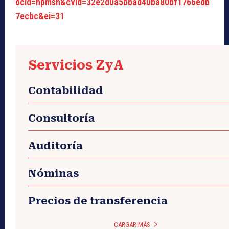
ocid=hpmsn&cvid=32e2d0a5bbad40ba80bf1766edb
7ecbc&ei=31
Servicios ZyA
Contabilidad
Consultoría
Auditoría
Nóminas
Precios de transferencia
CARGAR MÁS