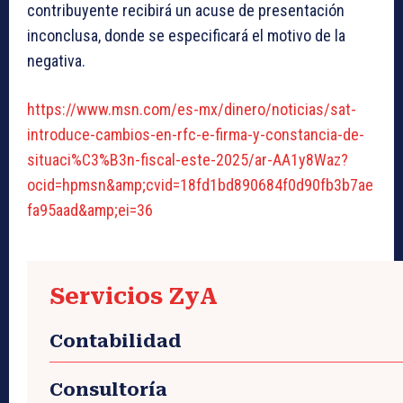
contribuyente recibirá un acuse de presentación
inconclusa, donde se especificará el motivo de la
negativa.
https://www.msn.com/es-mx/dinero/noticias/sat-
introduce-cambios-en-rfc-e-firma-y-constancia-de-
situaci%C3%B3n-fiscal-este-2025/ar-AA1y8Waz?
ocid=hpmsn&amp;cvid=18fd1bd890684f0d90fb3b7ae
fa95aad&amp;ei=36
Servicios ZyA
Contabilidad
Consultoría