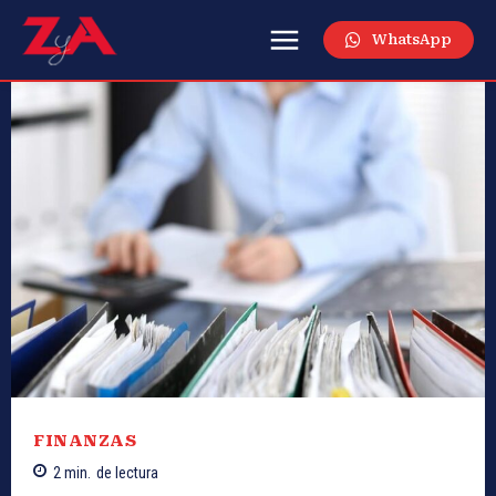
WhatsApp
FINANZAS
2
min.
de lectura