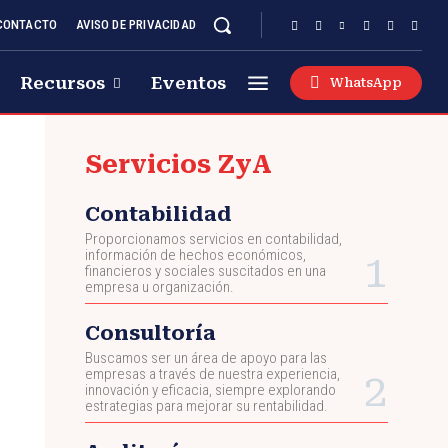
CONTACTO
AVISO DE PRIVACIDAD
Recursos
Eventos
WhatsApp
Servicios ZyA
Contabilidad
Proporcionamos servicios en contabilidad,
información de hechos económicos,
financieros y sociales suscitados en una
empresa u organización.
Consultoría
Buscamos ser un área de apoyo para las
empresas a través de nuestra experiencia,
innovación y eficacia, siempre explorando
estrategias para mejorar su rentabilidad.