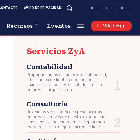
CONTACTO
AVISO DE PRIVACIDAD
Recursos
Eventos
WhatsApp
Servicios ZyA
Contabilidad
Proporcionamos servicios en contabilidad,
información de hechos económicos,
financieros y sociales suscitados en una
empresa u organización.
Consultoría
Buscamos ser un área de apoyo para las
empresas a través de nuestra experiencia,
innovación y eficacia, siempre explorando
estrategias para mejorar su rentabilidad.