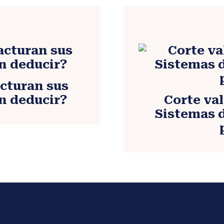
acturan sus
en deducir?
Corte va
Sistemas 