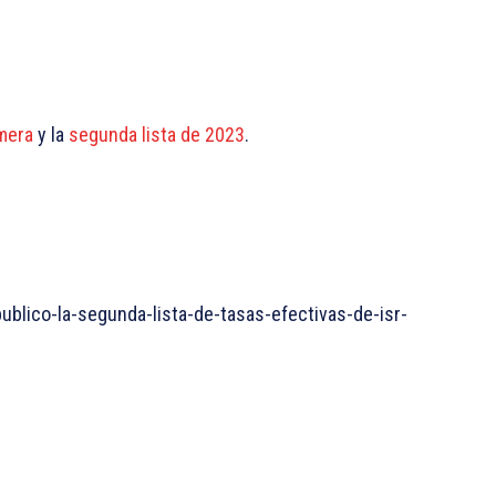
imera
y la
segunda lista de 2023
.
blico-la-segunda-lista-de-tasas-efectivas-de-isr-