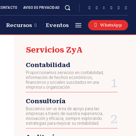
CONTACTO
AVISO DE PRIVACIDAD
Recursos
Eventos
WhatsApp
Servicios ZyA
Contabilidad
Proporcionamos servicios en contabilidad,
información de hechos económicos,
financieros y sociales suscitados en una
empresa u organización.
Consultoría
Buscamos ser un área de apoyo para las
empresas a través de nuestra experiencia,
innovación y eficacia, siempre explorando
estrategias para mejorar su rentabilidad.