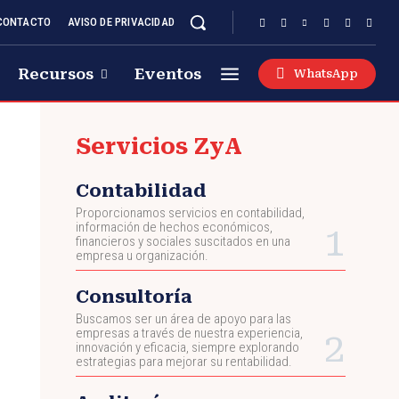
CONTACTO
AVISO DE PRIVACIDAD
Recursos
Eventos
WhatsApp
Servicios ZyA
Contabilidad
Proporcionamos servicios en contabilidad,
información de hechos económicos,
financieros y sociales suscitados en una
empresa u organización.
Consultoría
Buscamos ser un área de apoyo para las
empresas a través de nuestra experiencia,
innovación y eficacia, siempre explorando
estrategias para mejorar su rentabilidad.