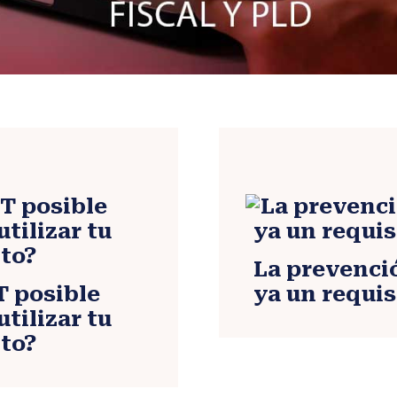
La prevenció
T posible
ya un requis
utilizar tu
ito?