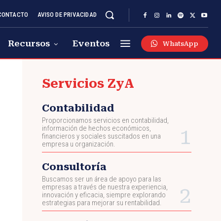
CONTACTO
AVISO DE PRIVACIDAD
Recursos
Eventos
WhatsApp
Servicios ZyA
Contabilidad
Proporcionamos servicios en contabilidad,
información de hechos económicos,
financieros y sociales suscitados en una
empresa u organización.
Consultoría
Buscamos ser un área de apoyo para las
empresas a través de nuestra experiencia,
innovación y eficacia, siempre explorando
estrategias para mejorar su rentabilidad.