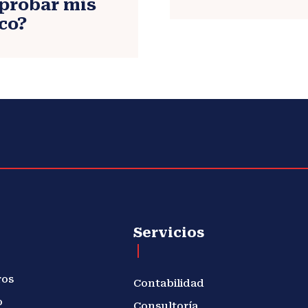
probar mis
sco?
Servicios
ros
Contabilidad
o
Consultoría