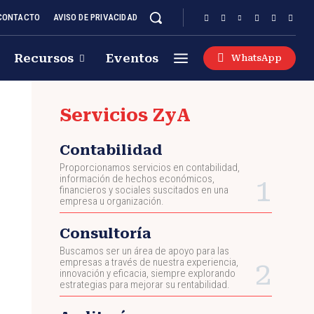
CONTACTO
AVISO DE PRIVACIDAD
Recursos
Eventos
WhatsApp
Servicios ZyA
Contabilidad
Proporcionamos servicios en contabilidad,
información de hechos económicos,
financieros y sociales suscitados en una
empresa u organización.
Consultoría
Buscamos ser un área de apoyo para las
empresas a través de nuestra experiencia,
innovación y eficacia, siempre explorando
estrategias para mejorar su rentabilidad.