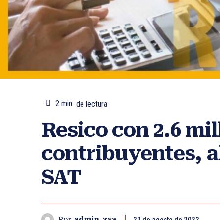
2
min.
de lectura
Resico con 2.6 mi
contribuyentes, a
SAT
22 de agosto de 2022
Por
admin_zya