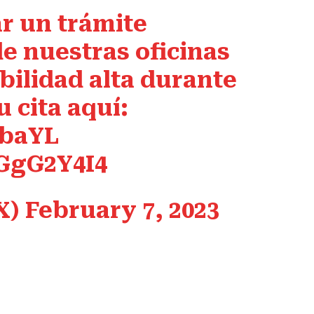
ar un trámite
de nuestras oficinas
bilidad alta durante
 cita aquí:
jbaYL
IGgG2Y4I4
X)
February 7, 2023