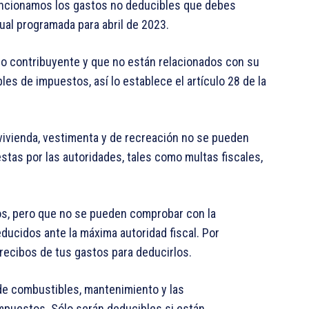
ncionamos los gastos no deducibles que debes
ual programada para abril de 2023
.
io contribuyente y
que no están relacionados con su
ibles de impuestos
, así lo establece el
artículo 28 de la
vivienda, vestimenta y de recreación
no se pueden
stas por las autoridades
, tales como
multas fiscales,
s, pero
que no se pueden comprobar con la
educidos ante la máxima autoridad fiscal. Por
 recibos
de tus gastos para deducirlos.
de
combustibles, mantenimiento y las
mpuestos. Sólo serán deducibles si están