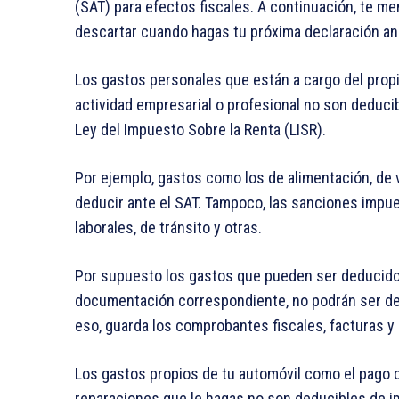
(SAT)
para efectos fiscales. A continuación,
te me
descartar cuando hagas tu próxima
declaración an
Los
gastos personales
que están a cargo del prop
actividad empresarial o profesional no son deduc
Ley del Impuesto Sobre la Renta (LISR).
Por ejemplo, gastos como los de alimentación, de 
deducir ante el SAT
. Tampoco, las
sanciones impue
laborales, de tránsito y otras
.
Por supuesto los
gastos
que pueden ser deducido
documentación correspondiente
, no podrán ser d
eso,
guarda los comprobantes fiscales
,
facturas y
Los gastos propios de tu automóvil
como el pago 
reparaciones
que le hagas no son deducibles de i