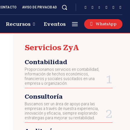
CONTACTO
AVISO DE PRIVACIDAD
Recursos
Eventos
WhatsApp
Servicios ZyA
Contabilidad
Proporcionamos servicios en contabilidad,
información de hechos económicos,
financieros y sociales suscitados en una
empresa u organización.
Consultoría
Buscamos ser un área de apoyo para las
empresas a través de nuestra experiencia,
innovación y eficacia, siempre explorando
estrategias para mejorar su rentabilidad.