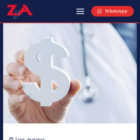
WhatsApp
2
min.
de lectura